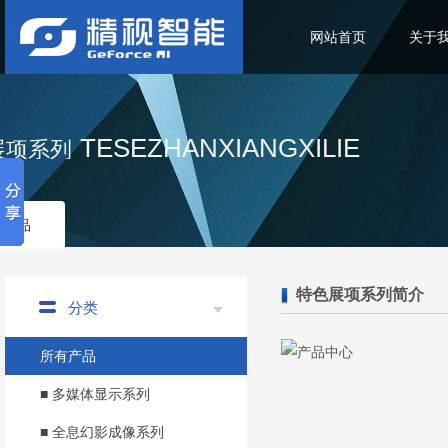
网站首页
关于
TESEZHANXIANGXILIE
展项系列
部产品
特色展项系列简介
分类
所有产品
■ 多媒体显示系列
■ 全息幻影成像系列