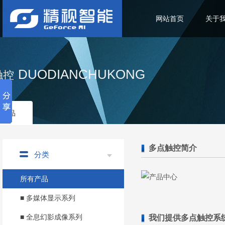
网站首页
关于
DUODIANCHUKONG
触控
部产品
多点触控简介
分类
所有产品
■ 多媒体显示系列
■ 全息幻影成像系列
我们提供多点触控系