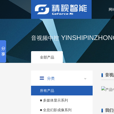
网
YINSHIPINZHO
音视频中控
全部产品
音视
分类
所有产品
■ 多媒体显示系列
■ 全息幻影成像系列
我们