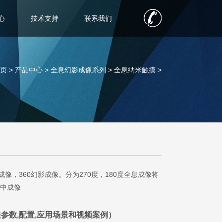
心
技术支持
联系我们
页 >
产品中心
>
全息幻影成像系列
>
全息纳米触摸
>
成像，360幻影成像。分为270度，180度全息成像将
中成像
参数,配置,应用场景和视频案例）