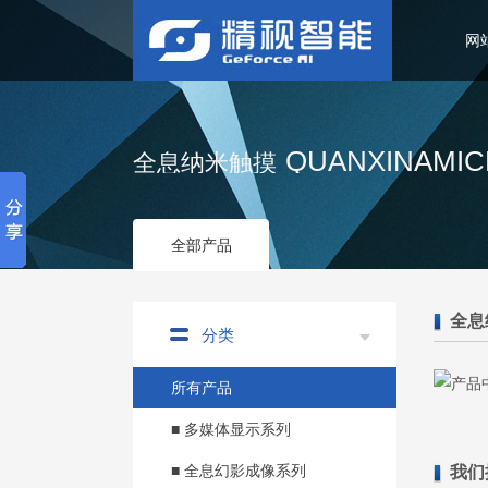
网
QUANXINAMI
全息纳米触摸
全部产品
全息
分类
所有产品
■ 多媒体显示系列
■ 全息幻影成像系列
我们